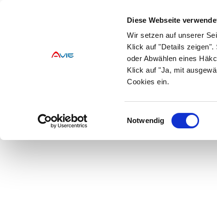
Toggle navigation
Diese Webseite verwende
Wir setzen auf unserer Se
Apotheke
Stichwort
Klick auf "Details zeigen
oder Abwählen eines Häkc
×
Klick auf "Ja, mit ausgewä
Vergrößern von Texten und Bildern
Cookies ein.
×
Einwilligungsauswahl
Notwendig
Apothekenmarkt